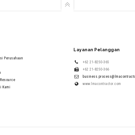
Layanan Pelanggan
si Perusahaan
+62 21-8250-365
+62 21-8250-366
n
business.process@lmacontract
Resource
www.lmacontractor.com
i Kami